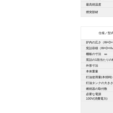
最高焼温度
煙突部材
仕様／型
炉内の広さ（W×D×
窯詰容積（W×D×H
棚板の寸法 ㎜
窯詰の1段当たりの
外形寸法
本体重量
灯油使用量(本焼時)
灯油タンクの大き
燃焼器の取付数
必要な電源
100V(消費電力)