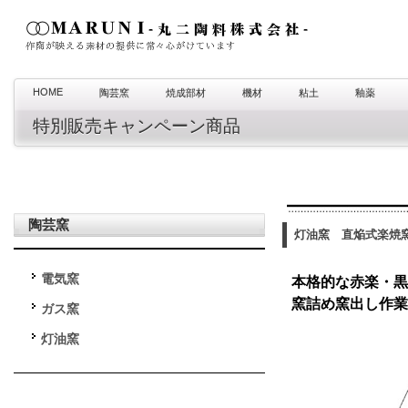
HOME
陶芸窯
焼成部材
機材
粘土
釉薬
特別販売キャンペーン商品
陶芸窯
灯油窯 直焔式楽焼窯 
電気窯
本格的な赤楽・黒
窯詰め窯出し作業
ガス窯
灯油窯