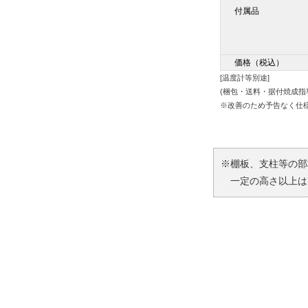
付属品
価格（税込）
[温度計等別途]
(梱包・送料・据付焼成指
※改善のため予告なく仕
※棚板、支柱等の部
一定の高さ以上は