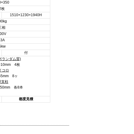
0×350
2枚
1510×1230×1940H
00kg
三相
00V
43A
5kw
付
ボランダム質)
0×10mm 4枚
イコロ
×55mm 8ヶ
型支柱
0,150mm 各8本
都度見積