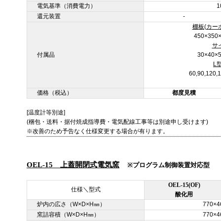
電気基準（消費電力）
1
還元装置
-
棚板(カー
450×35
サ
付属品
30×40
L
60,90,12
価格（税込）
都度見積
[温度計等別途]
(梱包・送料・据付焼成指導費・電気配線工事等は別途申し受けます)
※改善のため予告なく仕様変更する場合が有ります。
OEL-15 上蓋開閉式電気窯
※プログラム制御装置対応型
OEL-15(OF)
仕様＼型式
酸化用
炉内の広さ（W×D×H㎜）
770×4
窯詰容積（W×D×H㎜）
770×4