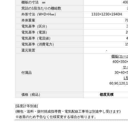
棚板の寸法 ㎜
40
窯詰の1段当たりの棚組数
外形寸法（W×D×H㎜）
1310×1230×1940H
本体重量
7
電気基準（区分）
電気基準（電源）
2
電気基準（電流値）
電気基準（消費電力）
1
還元装置
-
棚板(カー
400×35
サ
付属品
30×40
L
60,90,12
価格（税込）
都度見積
[温度計等別途]
(梱包・送料・据付焼成指導費・電気配線工事等は別途申し受けます)
※改善のため予告なく仕様変更する場合が有ります。