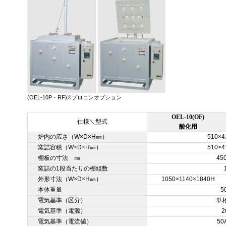
(OEL-10P・RF)※プロコンオプション
OEL-10(OF)
仕様＼型式
酸化用
炉内の広さ（W×D×H㎜）
510×4
窯詰容積（W×D×H㎜）
510×4
棚板の寸法 ㎜
45
窯詰の1段当たりの棚組数
外形寸法（W×D×H㎜）
1050×1140×1840H
本体重量
5
電気基準（区分）
単
電気基準（電源）
2
電気基準（電流値）
50