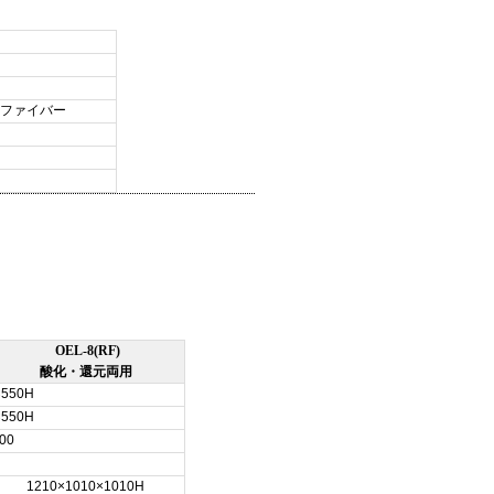
ファイバー
）
OEL-8(RF)
酸化・還元両用
×550H
×550H
00
1210×1010×1010H