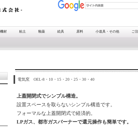
機材
粘土
釉薬
絵具
原料
小道具・その他
ご
電気窯 OEL-8・10・15・20・25・30・40
上蓋開閉式でシンプル構造。
設置スペースを取らないシンプル構造です。
フォーマルな上蓋開閉式で経済的。
LPガス、都市ガスバーナーで還元操作も簡単です。