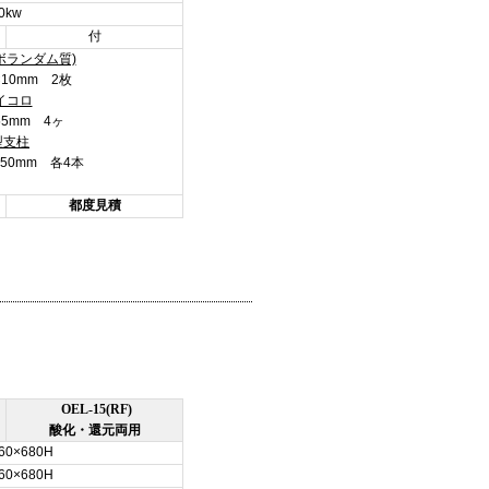
0kw
付
ボランダム質)
0×10mm 2枚
イコロ
×55mm 4ヶ
型支柱
0,150mm 各4本
都度見積
OEL-15(RF)
酸化・還元両用
60×680H
60×680H