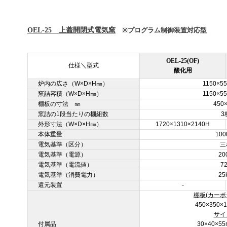
OEL-25 上蓋開閉式電気窯
※プログラム制御装置対応型
OEL-25(OF)
仕様＼型式
酸化用
炉内の広さ（W×D×H㎜）
1150×5
窯詰容積（W×D×H㎜）
1150×5
棚板の寸法 ㎜
450
窯詰の1段当たりの棚組数
3
外形寸法（W×D×H㎜）
1720×1310×2140H
本体重量
100
電気基準（区分）
三
電気基準（電源）
20
電気基準（電流値）
7
電気基準（消費電力）
25
還元装置
-
棚板(カーボ
450×350
サイ
付属品
30×40×5