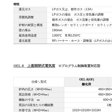
特性
還元ガス
LPガス又は、都市ガス（13A）
LPガスの場合 ガス圧と排気量の調整
雰囲気調整
都市ガスの場合 ガス流量と排気量の調整
炉材の材質と構造
断熱レンガ・セラミックボード・セラミック
壁の厚み
190mm
最高使用温度
1300℃ 常用1250℃
還元装置
RFバーナー・ホース・調整器（LPガスのみ
OEL-8 上蓋開閉式電気窯
※プログラム制御装置対応型
OEL-8(OF)
仕様＼型式
酸化用
炉内の広さ（W×D×H㎜）
460×360
窯詰容積（W×D×H㎜）
460×360
棚板の寸法 ㎜
400×3
窯詰の1段当たりの棚組数
1枚
外形寸法（W×D×H㎜）
1010×10100×1010H