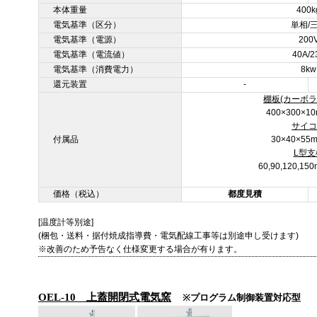
本体重量
400k
電気基準（区分）
単相/
電気基準（電源）
200
電気基準（電流値）
40A/2
電気基準（消費電力）
8kw
還元装置
-
棚板(カーボラ
400×300×
サイコ
付属品
30×40×5
L型支
60,90,120,1
価格（税込）
都度見積
[温度計等別途]
(梱包・送料・据付焼成指導費・電気配線工事等は別途申し受けます)
※改善のため予告なく仕様変更する場合が有ります。
OEL-10 上蓋開閉式電気窯
※プログラム制御装置対応型