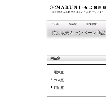
HOME
陶芸窯
焼成部材
特別販売キャンペーン商品
陶芸窯
電気窯
ガス窯
灯油窯