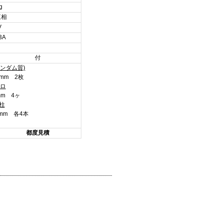
g
三相
V
3A
付
ンダム質)
10mm 2枚
ロ
5mm 4ヶ
柱
50mm 各4本
都度見積