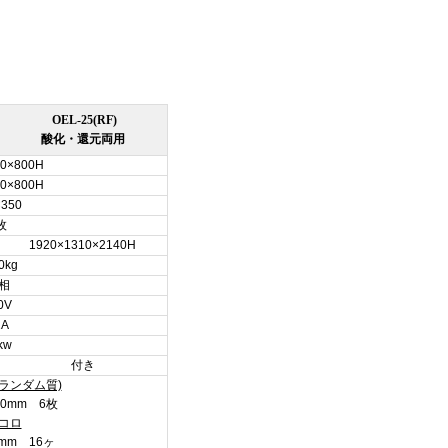
OEL-25(RF)
酸化・還元両用
50×800H
50×800H
×350
枚
1920×1310×2140H
0kg
相
0V
2A
kw
付き
ランダム質)
×10mm 6枚
コロ
5mm 16ヶ