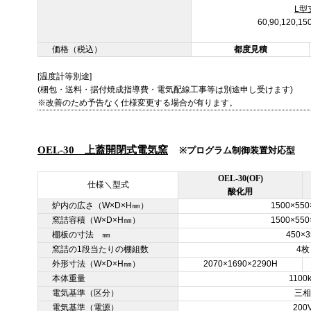
L型
60,90,120,
価格（税込）
都度見積
[温度計等別途]
(梱包・送料・据付焼成指導費・電気配線工事等は別途申し受けます)
※改善のため予告なく仕様変更する場合が有ります。
OEL-30 上蓋開閉式電気窯
※プログラム制御装置対応型
OEL-30(OF)
仕様＼型式
酸化用
炉内の広さ（W×D×H㎜）
1500×550
窯詰容積（W×D×H㎜）
1500×550
棚板の寸法 ㎜
450×3
窯詰の1段当たりの棚組数
4枚
外形寸法（W×D×H㎜）
2070×1690×2290H
本体重量
1100
電気基準（区分）
三相
電気基準（電源）
200