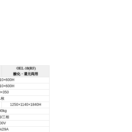
OEL-10(RF)
酸化・還元両用
10×600H
10×600H
0×350
1枚
1250×1140×1840H
00kg
相/三相
00V
A/29A