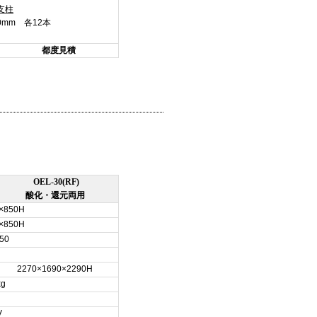
支柱
150mm 各12本
都度見積
OEL-30(RF)
酸化・還元両用
×850H
×850H
50
2270×1690×2290H
kg
V