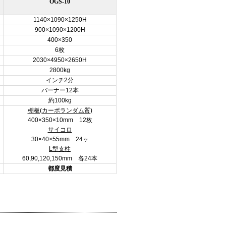
OGS-10
1140×1090×1250H
900×1090×1200H
400×350
6枚
2030×4950×2650H
2800kg
インチ2分
バーナー12本
約100kg
棚板(カーボランダム質)
400×350×10mm 12枚
サイコロ
30×40×55mm 24ヶ
L型支柱
60,90,120,150mm 各24本
都度見積