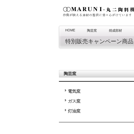
HOME
陶芸窯
焼成部材
特別販売キャンペーン商品
陶芸窯
電気窯
ガス窯
灯油窯