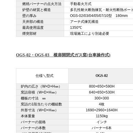
燃焼バーナーの点火方法
手動着火方式
炉壁の材質と構造
多孔性耐火断熱煉瓦・耐火性断熱ボー
壁の厚み
OGS-02/03/04/05/07/10型 180mm
天井部の構造
アーチ式煉瓦構造
最高使用温度
1350℃
煙突部材
現場施工により別途必要
OGS-02・OGS-03 横扉開閉式ガス窯(台車操作式)
仕様＼型式
OGS-02
炉内の広さ（W×D×H㎜）
800×650×590H
窯詰容積（W×D×H㎜）
640×650×530H
棚板の寸法 ㎜
300×300
窯詰の1段当たりの棚組数
4枚
外形寸法（W×D×H㎜）
1690×2960×1640H
本体重量
1150kg
バーナーの規格
インチ
バーナーの本数
バーナー6本