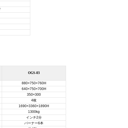
ド
OGS-03
880×750×760H
640×750×700H
350×300
4枚
1690×3360×1890H
1300kg
インチ2分
バーナー6本