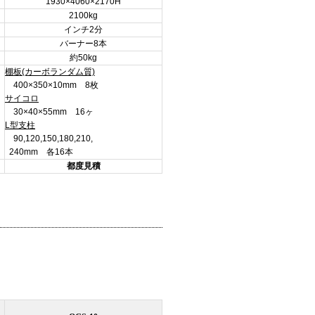
1930×4060×2170H
2100kg
インチ2分
バーナー8本
約50kg
棚板(カーボランダム質)
400×350×10mm 8枚
サイコロ
30×40×55mm 16ヶ
L型支柱
90,120,150,180,210,
240mm 各16本
都度見積