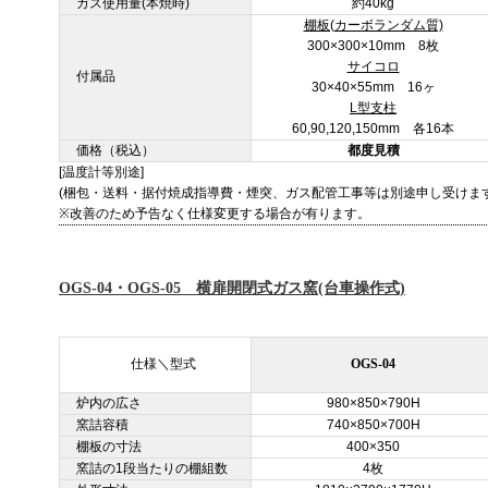
ガス使用量(本焼時)
約40kg
棚板(カーボランダム質)
300×300×10mm 8枚
サイコロ
付属品
30×40×55mm 16ヶ
L型支柱
60,90,120,150mm 各16本
価格（税込）
都度見積
[温度計等別途]
(梱包・送料・据付焼成指導費・煙突、ガス配管工事等は別途申し受けま
※改善のため予告なく仕様変更する場合が有ります。
OGS-04・OGS-05 横扉開閉式ガス窯(台車操作式)
仕様＼型式
OGS-04
炉内の広さ
980×850×790H
窯詰容積
740×850×700H
棚板の寸法
400×350
窯詰の1段当たりの棚組数
4枚