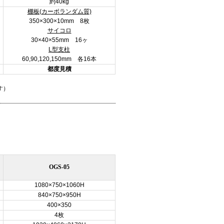
約40kg
棚板(カーボランダム質)
350×300×10mm 8枚
サイコロ
30×40×55mm 16ヶ
L型支柱
60,90,120,150mm 各16本
都度見積
す）
OGS-05
1080×750×1060H
840×750×950H
400×350
4枚