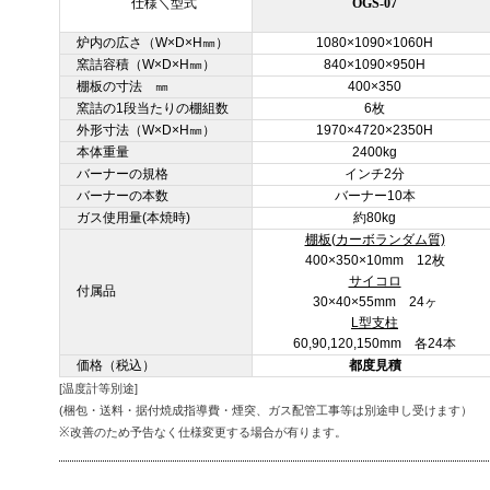
仕様＼型式
OGS-07
炉内の広さ（W×D×H㎜）
1080×1090×1060H
窯詰容積（W×D×H㎜）
840×1090×950H
棚板の寸法 ㎜
400×350
窯詰の1段当たりの棚組数
6枚
外形寸法（W×D×H㎜）
1970×4720×2350H
本体重量
2400kg
バーナーの規格
インチ2分
バーナーの本数
バーナー10本
ガス使用量(本焼時)
約80kg
棚板(カーボランダム質)
400×350×10mm 12枚
サイコロ
付属品
30×40×55mm 24ヶ
L型支柱
60,90,120,150mm 各24本
価格（税込）
都度見積
[温度計等別途]
(梱包・送料・据付焼成指導費・煙突、ガス配管工事等は別途申し受けます）
※改善のため予告なく仕様変更する場合が有ります。