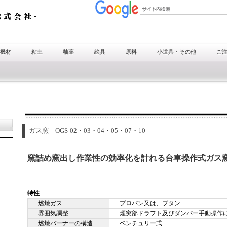
機材
粘土
釉薬
絵具
原料
小道具・その他
ご
ガス窯 OGS-02・03・04・05・07・10
窯詰め窯出し作業性の効率化を計れる台車操作式ガス
特性
燃焼ガス
プロパン又は、ブタン
雰囲気調整
煙突部ドラフト及びダンパー手動操作
燃焼バーナーの構造
ベンチュリー式