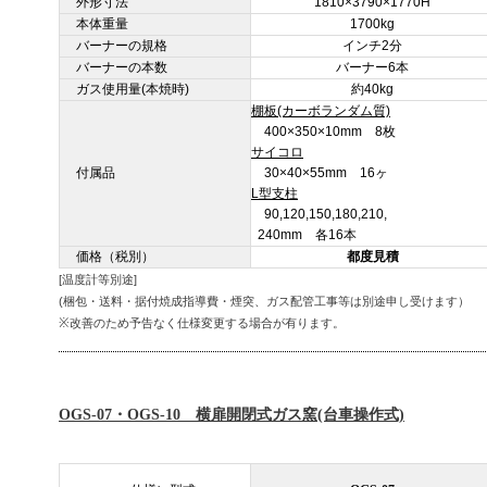
外形寸法
1810×3790×1770H
本体重量
1700kg
バーナーの規格
インチ2分
バーナーの本数
バーナー6本
ガス使用量(本焼時)
約40kg
棚板(カーボランダム質)
400×350×10mm 8枚
サイコロ
付属品
30×40×55mm 16ヶ
L型支柱
90,120,150,180,210,
240mm 各16本
価格（税別）
都度見積
[温度計等別途]
(梱包・送料・据付焼成指導費・煙突、ガス配管工事等は別途申し受けます）
※改善のため予告なく仕様変更する場合が有ります。
OGS-07・OGS-10 横扉開閉式ガス窯(台車操作式)