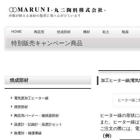
HOME
陶芸窯
焼成部材
機材
粘土
釉薬
特別販売キャンペーン商品
焼成部材
加工ヒーター線(電気
電気窯加工ヒーター線
ヒーター線ご
煙突部材
ヒーター線の形状に
陶芸用バーナー・燃焼器部材
また、ヒーター線は
温度計・記録計・温度計セット
ご注文の際には、電
熱電対・補償導線
（
例）