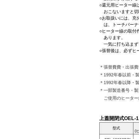
○還元用ヒーター線
おこないますと切
○お取扱いには、充
は、トーチバーナ
○ヒーター線の取付
あります。
一気に打ち込まず
○張替後は、必ずヒ
＊張替費費・出張費
＊1992年春以前・
＊1992年春以降・
＊一部製造番号・製
ご使用のヒーター線
上蓋開閉式OEL-150
型式
(