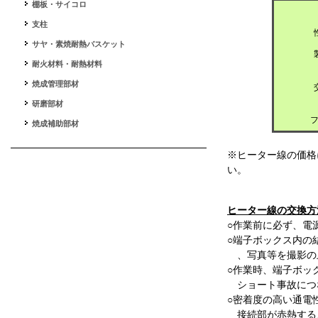
棚板・サイコロ
支柱
サヤ・素焼耐熱バスケット
耐火材料・耐熱材料
焼成管理部材
研磨部材
焼成補助部材
※ヒーター線の価格
い。
ヒーター線の交換方
○作業前に必ず、電
○端子ボックス内の
、写真等を撮影の
○作業時、端子ボッ
ショート事故につ
○密着度の高い通電
接続部が赤熱する