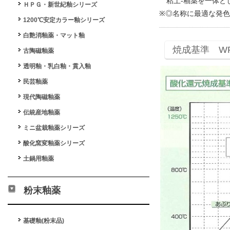
粘土-釉薬を一体と
ＨＰＧ・新世紀釉シリーズ
※◎名称に最適な発色
1200℃安定カラー釉シリーズ
白艶消釉薬・マット釉
焼成基準 W
古陶磁釉薬
透明釉・乳白釉・貫入釉
民芸釉薬
現代陶磁釉薬
伝統産地釉薬
ミニ盆栽釉薬シリーズ
酸化窯変釉薬シリーズ
土鍋用釉薬
粉末釉薬
基礎釉(粉末品)