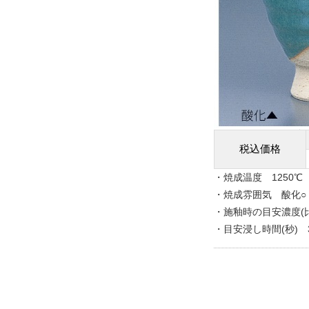
税込価格
・焼成温度 1250℃
・焼成雰囲気 酸化○
・施釉時の目安濃度(比重
・目安浸し時間(秒) 