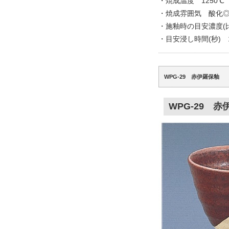
・焼成温度 1250℃
・焼成雰囲気 酸化
・施釉時の目安濃度(比重
・目安浸し時間(秒) 
WPG-29 赤伊羅保釉
WPG-29 赤