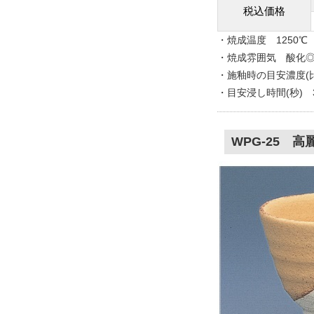
税込価格
・焼成温度 1250℃
・焼成雰囲気 酸化
・施釉時の目安濃度(比重
・目安浸し時間(秒) 
WPG-25 