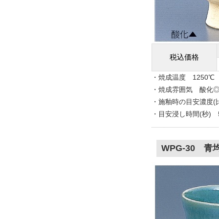
税込価格
・焼成温度 1250℃
・焼成雰囲気 酸化◎
・施釉時の目安濃度(比重
・目安浸し時間(秒) 
WPG-30 青