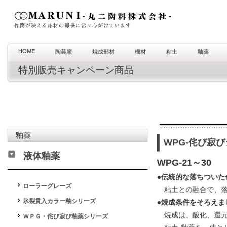
HOME
陶芸窯
焼成部材
機材
粘土
釉薬
特別販売キャンペーン商品
釉薬
WPG-侘び寂
液体釉薬
WPG-21～30
●
伝統的な落ちついた
ローラーグレーズ
粘土との融合で、落
氷裂貫入カラー釉シリーズ
●
焼成条件をそろえま
焼成は、酸化、還元を
ＷＰＧ・侘び寂び釉薬シリーズ