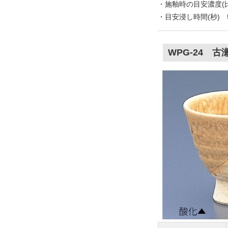
・施釉時の目安濃度(比重
・目安浸し時間(秒) 
WPG-24 古