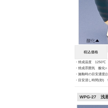
税込価格
・焼成温度 1250℃
・焼成雰囲気 酸化○
・施釉時の目安濃度(比重
・目安浸し時間(秒) 
WPG-27 浅