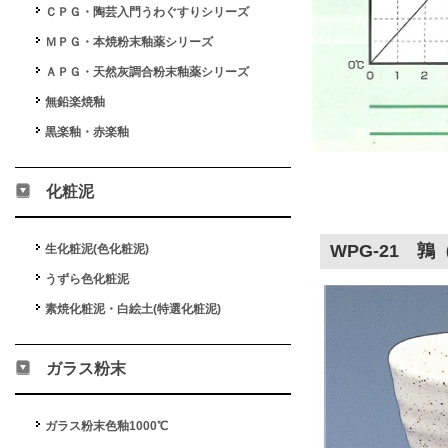
ＣＰＧ・陶芸入門うわぐすりシリーズ
ＭＰＧ・本焼粉末釉薬シリーズ
ＡＰＧ・天然灰調合粉末釉薬シリーズ
無鉛楽焼釉
黒楽釉・赤楽釉
化粧泥
WPG-21 
生化粧泥(色化粧泥)
うずら色化粧泥
素焼化粧泥・白絵土(特選化粧泥)
ガラス粉末
ガラス粉末色釉1000℃