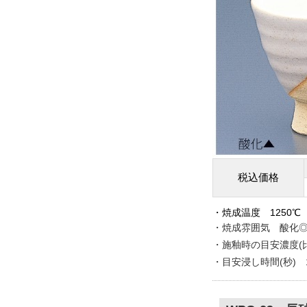
税込価格
・焼成温度 1250℃
・焼成雰囲気 酸化
・施釉時の目安濃度(比重
・目安浸し時間(秒) 