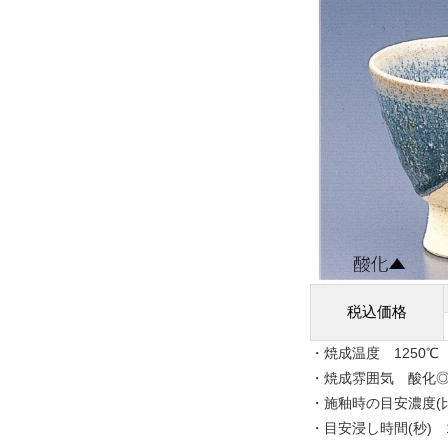
税込価格
・焼成温度 1250℃
・焼成雰囲気 酸化
・施釉時の目安濃度(比重
・目安浸し時間(秒) 