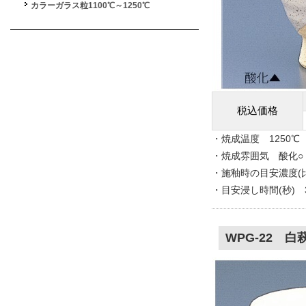
カラーガラス粒1100℃～1250℃
税込価格
・焼成温度 1250℃
・焼成雰囲気 酸化○
・施釉時の目安濃度(比重
・目安浸し時間(秒) 
WPG-22 白