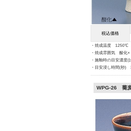
税込価格
・焼成温度 1250℃
・焼成雰囲気 酸化×
・施釉時の目安濃度(比重
・目安浸し時間(秒) 
WPG-26 蕎